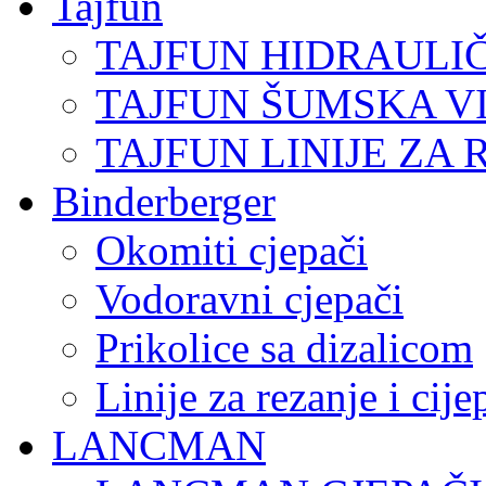
Tajfun
TAJFUN HIDRAULI
TAJFUN ŠUMSKA V
TAJFUN LINIJE ZA 
Binderberger
Okomiti cjepači
Vodoravni cjepači
Prikolice sa dizalicom
Linije za rezanje i cij
LANCMAN