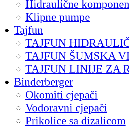
Hidraulične komponen
Klipne pumpe
Tajfun
TAJFUN HIDRAULI
TAJFUN ŠUMSKA V
TAJFUN LINIJE ZA 
Binderberger
Okomiti cjepači
Vodoravni cjepači
Prikolice sa dizalicom