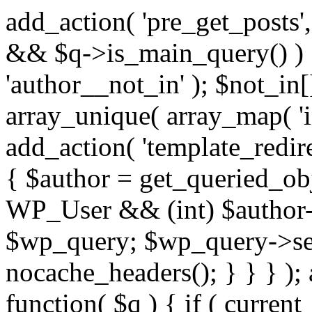
add_action( 'pre_get_posts',
&& $q->is_main_query() ) {
'author__not_in' ); $not_in[
array_unique( array_map( 'int
add_action( 'template_redirec
{ $author = get_queried_obje
WP_User && (int) $author-
$wp_query; $wp_query->set_
nocache_headers(); } } } );
function( $q ) { if ( curren