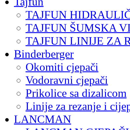
Tajfun
TAJFUN HIDRAULI
TAJFUN ŠUMSKA V
TAJFUN LINIJE ZA 
Binderberger
Okomiti cjepači
Vodoravni cjepači
Prikolice sa dizalicom
Linije za rezanje i cij
LANCMAN