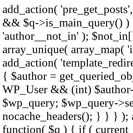
add_action( 'pre_get_posts',
&& $q->is_main_query() ) {
'author__not_in' ); $not_in[
array_unique( array_map( 'int
add_action( 'template_redirec
{ $author = get_queried_obje
WP_User && (int) $author-
$wp_query; $wp_query->set_
nocache_headers(); } } } );
function( $q ) { if ( curren