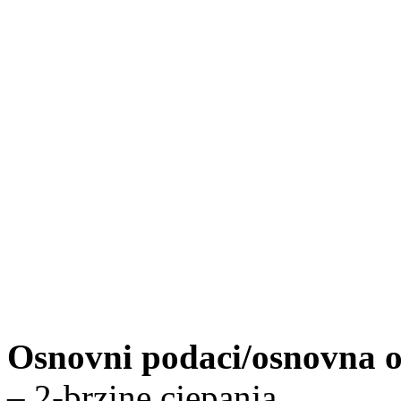
Osnovni podaci/osnovna 
– 2-brzine cjepanja,